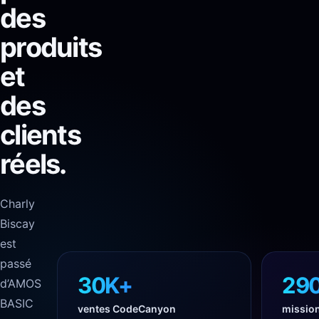
des
produits
et
des
clients
réels.
Charly
Biscay
est
passé
30K+
29
d’AMOS
BASIC
ventes CodeCanyon
mission