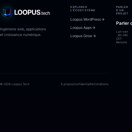
EXPLORER
PARLER
LOOPUS
L’ÉCOSYSTÈME
D’UN
.tech
PROJET
Loopus WordPress
Parler 
Loopus Apps
Ingénierie web, applications
Lun–ven
et croissance numérique.
· 9h–18h
Loopus Grow
CET ·
Remote
© 2026 Loopus Tech
À propos
Confidentialité
Conditions