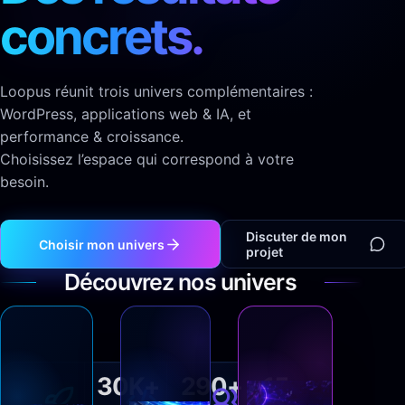
concrets.
Loopus réunit trois univers complémentaires :
WordPress, applications web & IA, et
performance & croissance.
Choisissez l’espace qui correspond à votre
besoin.
Discuter de mon
Choisir mon univers
projet
Découvrez nos univers
Loopus
Loopus
WordPress
Apps
Fiver
30K+
290+
15+
wordpress.loopus.tech
apps.loopus.tech