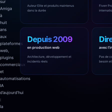
sur
Auteur Elite et produits maintenus
Fiverr Pro
Amiga
dans la durée
internati
à
huit
ans
aux
Depuis 2009
Dir
plateformes
en production web
avec l’
web,
Architecture, développement et
Pas de c
plugins
incidents réels
besoin et
commerciaux
et
automatisations
IA
d’aujourd’hui
:
la