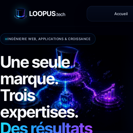
LOOPUS
Accueil
.tech
INGÉNIERIE WEB, APPLICATIONS & CROISSANCE
Une seule
marque.
Trois
expertises.
Des résultats