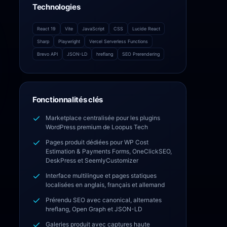
Technologies
React 19
Vite
JavaScript
CSS
Lucide React
Sharp
Playwright
Vercel Serverless Functions
Brevo API
JSON-LD
hreflang
SEO Prerendering
Fonctionnalités clés
Marketplace centralisée pour les plugins
WordPress premium de Loopus Tech
Pages produit dédiées pour WP Cost
Estimation & Payments Forms, OneClickSEO,
DeskPress et SeemlyCustomizer
Interface multilingue et pages statiques
localisées en anglais, français et allemand
Prérendu SEO avec canonical, alternates
hreflang, Open Graph et JSON-LD
Galeries produit avec captures haute